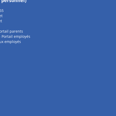
e personnel)
65
et
et
ortail parents
 - Portail employés
aux employés