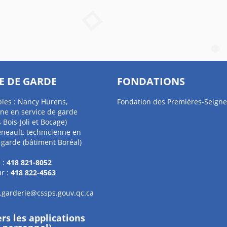
E DE GARDE
FONDATIONS
les : Nancy Hurens,
Fondation des Premières-Seigne
ne en service de garde
 Bois-Joli et Bocage)
eneault, technicienne en
 garde (bâtiment Boréal)
 :
418 821-8052
r :
418 822-4563
l.garderie@cssps.gouv.qc.ca
ers les applications