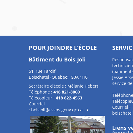
POUR JOINDRE L’ÉCOLE
SERVIC
Bâtiment du Bois-Joli
Responsab
technicien
51, rue Tardif
(bâtiments
Boischatel (Québec) G0A 1H0
Jessie Ars
service de
Secrétaire d’école : Mélanie Hébert
Téléphone :
418 821-8060
Téléphone
Télécopieur :
418 822-4563
Télécopieu
Courriel
Courriel :
:
boisjoli@cssps.gouv.qc.ca
boischate
Liens v