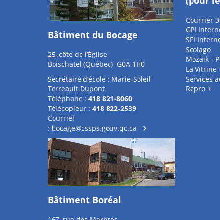
(pour l
Courrier 3
GPI Intern
Bâtiment du Bocage
SPI Intern
Scolago
25, côte de l’Église
Mozaik - P
Boischatel (Québec) G0A 1H0
La Vitrine
Secrétaire d’école : Marie-Soleil
Services 
Terreault Dupont
Repro +
Téléphone :
418 821-8060
Télécopieur :
418 822-2539
Courriel
:
bocage@cssps.gouv.qc.ca
Bâtiment Boréal
167, rue des Marbres