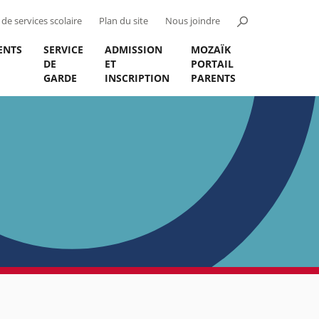
de services scolaire
Plan du site
Nous joindre
ENTS
SERVICE
ADMISSION
MOZAÏK
DE
ET
PORTAIL
GARDE
INSCRIPTION
PARENTS