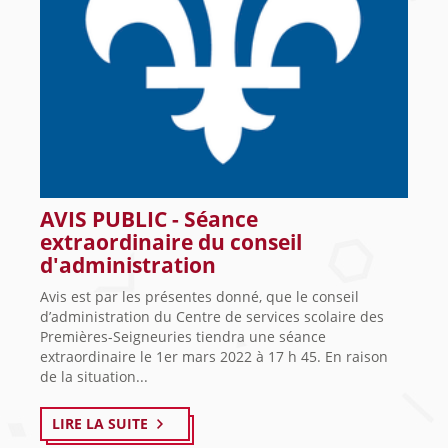
AVIS PUBLIC - Séance
extraordinaire du conseil
d'administration
Avis est par les présentes donné, que le conseil
d’administration du Centre de services scolaire des
Premières-Seigneuries tiendra une séance
extraordinaire le 1er mars 2022 à 17 h 45. En raison
de la situation...
LIRE LA SUITE