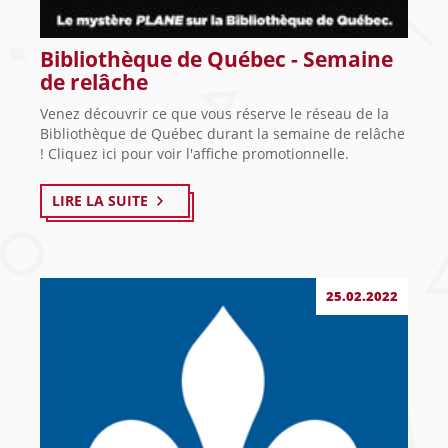
Bibliothèque de Québec - Semaine
de relâche
Venez découvrir ce que vous réserve le réseau de la
Bibliothèque de Québec durant la semaine de relâche
! Cliquez ici pour voir l'affiche promotionnelle.
LIRE LA SUITE
25.02.2022