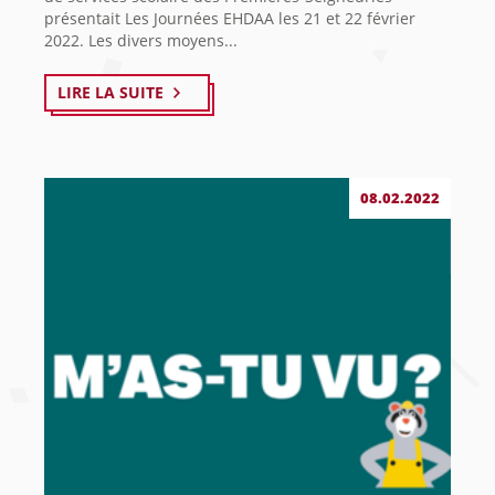
présentait Les Journées EHDAA les 21 et 22 février
2022. Les divers moyens...
LIRE LA SUITE
08.02.2022