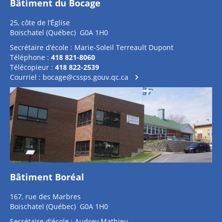
Bâtiment du Bocage
25, côte de l’Église
Boischatel (Québec) G0A 1H0
Secrétaire d’école : Marie-Soleil Terreault Dupont
Téléphone :
418 821-8060
Télécopieur :
418 822-2539
Courriel :
bocage@cssps.gouv.qc.ca
Bâtiment Boréal
167, rue des Marbres
Boischatel (Québec) G0A 1H0
Secrétaire d'école : Audrey Mathieu