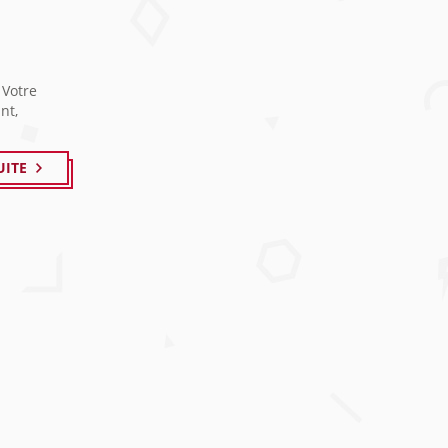
 Votre
nt,
UITE