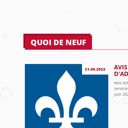
QUOI DE NEUF
AVIS
21.06.2022
D’AD
Avis es
service
juin 20