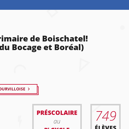
rimaire de Boischatel!
 du Bocage et Boréal)
OURVILLOISE
749
PRÉSCOLAIRE
au
ÉLÈVES
E