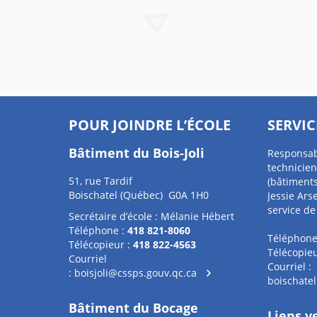
POUR JOINDRE L’ÉCOLE
SERVIC
Bâtiment du Bois-Joli
Responsab
technicien
51, rue Tardif
(bâtiments
Boischatel (Québec) G0A 1H0
Jessie Ars
service de
Secrétaire d’école : Mélanie Hébert
Téléphone :
418 821-8060
Téléphone
Télécopieur :
418 822-4563
Télécopieu
Courriel
Courriel :
:
boisjoli@cssps.gouv.qc.ca
boischate
Bâtiment du Bocage
Liens v