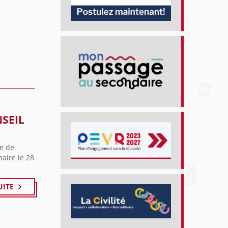
NSEIL
re de
aire le 28
UITE