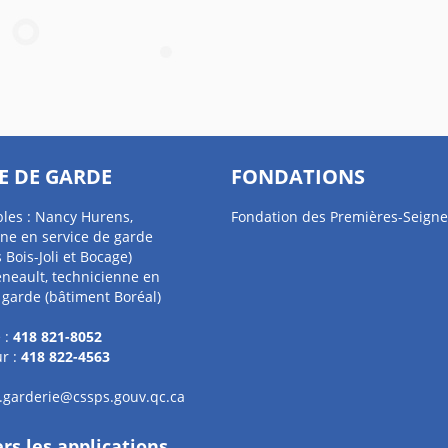
E DE GARDE
FONDATIONS
les : Nancy Hurens,
Fondation des Premières-Seigne
ne en service de garde
 Bois-Joli et Bocage)
eneault, technicienne en
 garde (bâtiment Boréal)
 :
418 821-8052
r :
418 822-4563
l.garderie@cssps.gouv.qc.ca
ers les applications