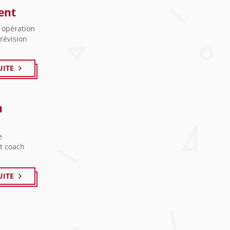
ent
 opération
prévision
UITE
u
e
et coach
UITE