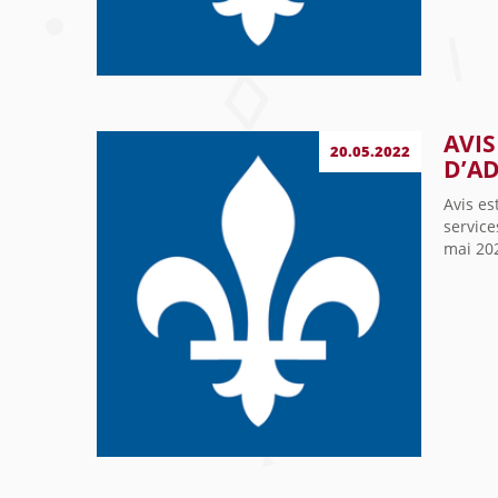
AVIS
20.05.2022
D’AD
Avis es
service
mai 202