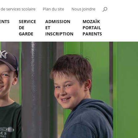
de services scolaire
Plan du site
Nous joindre
ENTS
SERVICE
ADMISSION
MOZAÏK
DE
ET
PORTAIL
GARDE
INSCRIPTION
PARENTS